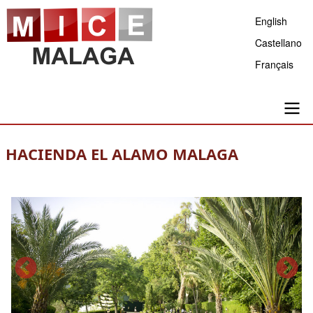
Aller
English
au
Castellano
contenu
Français
principal
Main
HACIENDA EL ALAMO MALAGA
navigation