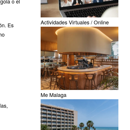
gola o el
Actividades Virtuales / Online
ón. Es
ho
Me Malaga
ías,