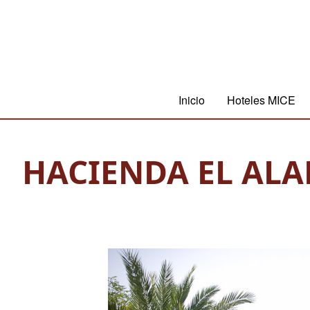
Pasar
al
contenido
principal
Inicio
Hoteles MICE
Main
navigation
HACIENDA EL AL