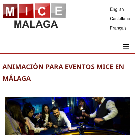
Pasar
English
al
Castellano
contenido
Français
principal
Main
ANIMACIÓN PARA EVENTOS MICE EN
navigation
MÁLAGA