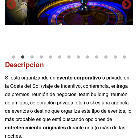
casino
malaga
mu
bi
Descripcion
m
Si está organizando un
evento corporativo
o privado en
la Costa del Sol (viaje de incentivo, conferencia, entrega
de premios, reunión de negocios, team building, reunión
de amigos, celebración privada, etc.) o si es una agencia
de eventos o destino que organiza este tipo de eventos, lo
más probable es que esté buscando opciones de
entretenimiento originales
durante una (o más) de las
noches.